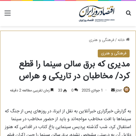
جستجو برای
منو
خانه
/
فرهنگی و هنری
فرهنگی و هنری
مدیری که برق سالن سینما را قطع
کرد/ مخاطبان در تاریکی و هراس
ارسال
jovr
1 جولای 2025
0
33
زمان تقریبی مطالعه 2 دقیقه
به
ایمیل
به گزارش خبرگزاری خبرآنلاین به نقل از ایرنا، در روزهای پس از جنگ که
سینماها با افت مخاطب مواجه‌اند و باید از حضور مخاطب در سینما
استقبال کرد، شب گذشته پردیس سینمایی باغ کتاب در اقدامی که هنوز
دلایل آن به درستی مشخص نشده، برق سالن سینما را حین اکران فیلم