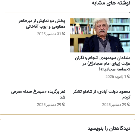
نوشته های مشابه
پخش دو نمایش از میرطاهر
مظلومی و ایوب آقاخانی
31 دسامبر 2025
منتقدانِ سیدمهدی شجاعی؛ نگران
عزلت زیبای امام سجاد(ع) در
«حماسه سجادیه»!
1 ژانویه 2026
محمود دولت آبادی: از شاملو تشکر
نفر برگزیده «سیمرغ صدا» معرفی
کردم
شد
29 دسامبر 2025
29 دسامبر 2025
دیدگاهتان را بنویسید