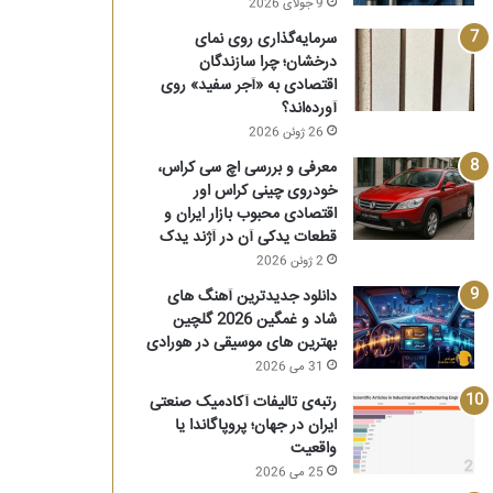
9 جولای 2026
سرمایه‌گذاری روی نمای
درخشان؛ چرا سازندگان
اقتصادی به «آجر سفید» روی
آورده‌اند؟
26 ژوئن 2026
معرفی و بررسی اچ سی کراس،
خودروی چینی کراس اور
اقتصادی محبوب بازار ایران و
قطعات یدکی آن در آژند یدک
2 ژوئن 2026
دانلود جدیدترین آهنگ های
شاد و غمگین 2026 گلچین
بهترین های موسیقی در هورادی
31 می 2026
رتبه‌ی تالیفات آکادمیک صنعتی
ایران در جهان؛ پروپاگاندا یا
واقعیت
25 می 2026