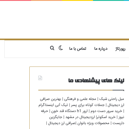
تغییر پوسته
جستجو برای
رپورتاژ
درباره ما
تماس با ما
لینک های پیشنهادی ما
مبل راحتی شیک
|
مجله علمی و فرهنگی
|
بهترین صرافی
ارز دیجیتال
|
جملات کوتاه برای پسر
|
تیک آبی اینستاگرام
|
خرید سرور دست دوم
|
ارور h1 دستگاه قند خون
|
حرفه
نیوز
|
خرید اسکوتر
|
ارزدیجیتال در مشهد
|
جایگزین
داربست
|
محصولات ویژه بانوان
|
صرافی ارز دیجیتال
|