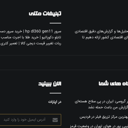
تبلیغات متنی
تحلیل‌ها و گزارش‌های دقیق اقتصادی
سرور hp dl360 gen11
|
خرید سرور دست
ی اقتصادی کشور ارائه دهیم تا
تابلو دکوراتیو
|
خرید طلا با اجرت مناسب و
ربات تغییر قیمت دیجی کالا
|
تعمیر کتری
ه های شما
الان ببینید
گروسی: ایران در پی سلاح هسته‌ای
در آپارات
زارش من باعث حمله نشد
آدرس
هترین مرکز تزریق فیلر در فردیس
ایمیل
یبی پور
در
هوای تهران در وضعیت قرمز