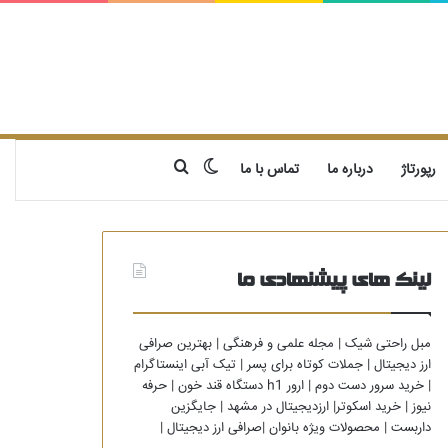
تغییر پوسته
جستجو برای
رپورتاژ
درباره ما
تماس با ما
لینک های پیشنهادی ما
مبل راحتی شیک
|
مجله علمی و فرهنگی
|
بهترین صرافی
ارز دیجیتال
|
جملات کوتاه برای پسر
|
تیک آبی اینستاگرام
|
خرید سرور دست دوم
|
ارور h1 دستگاه قند خون
|
حرفه
نیوز
|
خرید اسکوتر
|
ارزدیجیتال در مشهد
|
جایگزین
داربست
|
محصولات ویژه بانوان
|
صرافی ارز دیجیتال
|