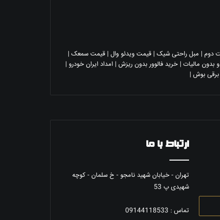
 دوم
|
مبل راحتی شیک
|
قیمت ویدئو وال
|
قیمت سمعک
|
 بدون مالیات
|
خرید فالوور بدون ریزش
|
امداد ایران خودرو
|
 برقی بوش
|
ارتباط با ما
تهران - خیابان شهيد نامجو - خ سلمان - کوچه
شهیدی پ 53
تماس : 09144118533